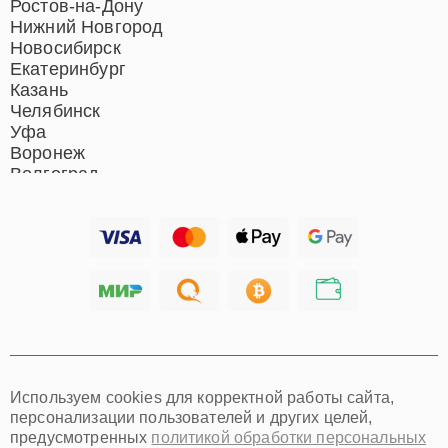
Ростов-на-Дону
Нижний Новгород
Новосибирск
Екатеринбург
Казань
Челябинск
Уфа
Воронеж
Волгоград
Барнаул
Ижевск
Тольятти
Ярославль
Саратов
Хабаровск
Томск
Тюмень
Иркутск
Самара
Используем cookies для корректной работы сайта,
Омск
персонализации пользователей и других целей,
Красноярск
предусмотренных
политикой обработки персональных
Пермь