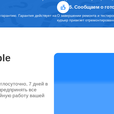
5. Сообщаем о гот
от 30 минут
арантию. Гарантия действует на
О завершении ремонта и тестиро
курьер привезет отремонтированн
le
лосуточно, 7 дней в
предпринять все
ойную работу вашей