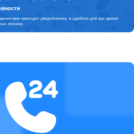
овности
2700
вания вам приходит уведомление, в удобное для вас время
ую технику.