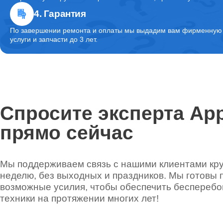
4. Гарантия
Комплексная чистка
По завершении ремонта и оплаты мы выдадим вам фирменную г
услуги и запчасти до 3 лет.
Спросите эксперта App
прямо сейчас
Мы поддерживаем связь с нашими клиентами круг
неделю, без выходных и праздников. Мы готовы 
возможные усилия, чтобы обеспечить беспереб
техники на протяжении многих лет!