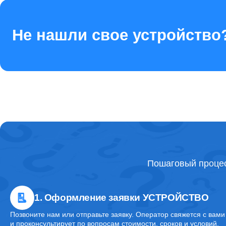
Ремонт стекла камеры
Не нашли свое устройство
Ремонт контроллера питания
Ремонт FaceID
Ремонт камеры
Пошаговый процес
Ремонт задней крышки
1. Оформление заявки УСТРОЙСТВО
Ремонт заднего стекла
Позвоните нам или отправьте заявку. Оператор свяжется с вами
и проконсультирует по вопросам стоимости, сроков и условий.