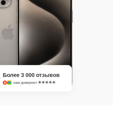
Более 3 000 отзывов
нам доверяют 🌟🌟🌟🌟🌟