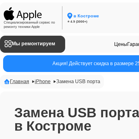
в Костроме
⭐ 4.9 (3000+)
Специализированный сервис по
ремонту техники Apple
Мы ремонтируем
Цены
Гара
Акция! Действует скидка в размере 
Главная
iPhone
Замена USB порта
Замена USB порт
в Костроме