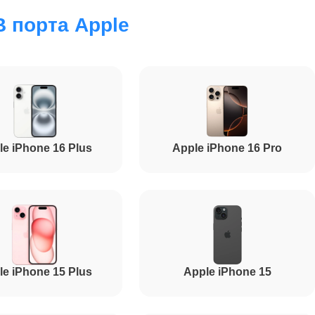
 порта Apple
3000
4500
7200
le iPhone 16 Plus
Apple iPhone 16 Pro
5700
4950
le iPhone 15 Plus
Apple iPhone 15
11000