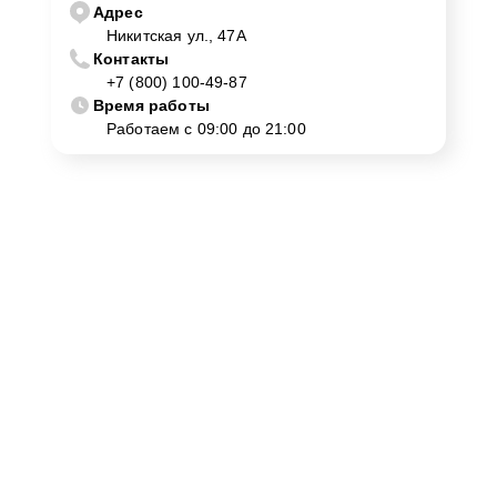
Адрес
Никитская ул., 47А
Для оформления заявки на ремонт микрофона на
Контакты
Apple в Костроме достаточно обратиться в наш
+7 (800) 100-49-87
сервисный центр по контактному номеру +7 (800) 100-
Время работы
49-87 или посетить ремонтную мастерскую по адресу
Работаем с 09:00 до 21:00
Никитская ул., 47А. Специалисты предоставят
консультацию и озвучат предварительную стоимость
ремонтных работ.