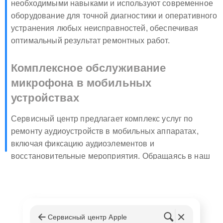
необходимыми навыками и используют современное
оборудование для точной диагностики и оперативного
устранения любых неисправностей, обеспечивая
оптимальный результат ремонтных работ.
Комплексное обслуживание
микрофона в мобильных
устройствах
Сервисный центр предлагает комплекс услуг по
ремонту аудиоустройств в мобильных аппаратах,
включая фиксацию аудиоэлементов и
восстановительные мероприятия. Обращаясь в наш
СЦ, клиенты могут быть уверены, что их смартфон
будет работать как новый.
Исправление микрофона в мобильном телефоне
Реставрация звукозаписывающего элемента
Сервисный центр Apple