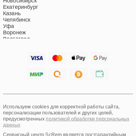
Новосибирск
Екатеринбург
Казань
Челябинск
Уфа
Воронеж
Волгоград
Барнаул
Ижевск
Тольятти
Ярославль
Саратов
Хабаровск
Томск
Тюмень
Иркутск
Самара
Используем cookies для корректной работы сайта,
Омск
персонализации пользователей и других целей,
Красноярск
предусмотренных
политикой обработки персональных
Пермь
данных
Ульяновск
Киров
Сервисный центр ScRem является постгарантийным