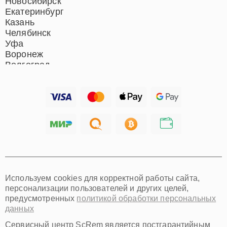
Новосибирск
Екатеринбург
Казань
Челябинск
Уфа
Воронеж
Волгоград
Барнаул
Ижевск
Тольятти
Ярославль
Саратов
Хабаровск
Томск
Тюмень
Иркутск
Самара
Используем cookies для корректной работы сайта,
Омск
персонализации пользователей и других целей,
Красноярск
предусмотренных
политикой обработки персональных
Пермь
данных
Ульяновск
Киров
Сервисный центр ScRem является постгарантийным