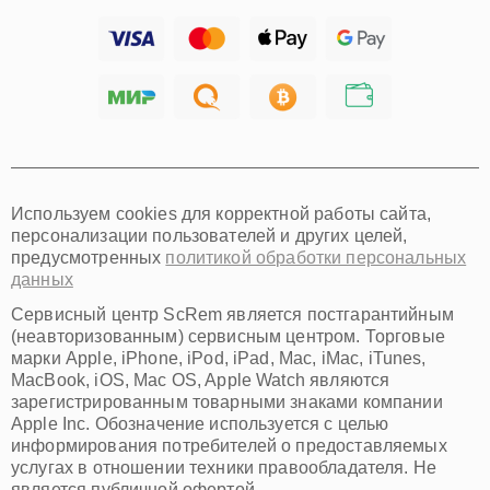
Ижевск
Тольятти
Ярославль
Саратов
Хабаровск
Томск
Тюмень
Иркутск
Самара
Используем cookies для корректной работы сайта,
Омск
персонализации пользователей и других целей,
Красноярск
предусмотренных
политикой обработки персональных
Пермь
данных
Ульяновск
Киров
Сервисный центр ScRem является постгарантийным
Архангельск
(неавторизованным) сервисным центром. Торговые
Астрахань
марки Apple, iPhone, iPod, iPad, Mac, iMac, iTunes,
MacBook, iOS, Mac OS, Apple Watch являются
Белгород
зарегистрированным товарными знаками компании
Благовещенск
Apple Inc. Обозначение используется с целью
Брянск
информирования потребителей о предоставляемых
Владивосток
услугах в отношении техники правообладателя. Не
Владикавказ
является публичной офертой.