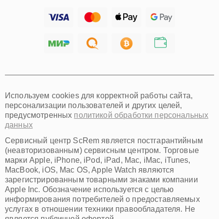
Ижевск
Тольятти
Ярославль
Саратов
Хабаровск
Томск
Тюмень
Иркутск
Самара
Используем cookies для корректной работы сайта,
Омск
персонализации пользователей и других целей,
Красноярск
предусмотренных
политикой обработки персональных
Пермь
данных
Ульяновск
Киров
Сервисный центр ScRem является постгарантийным
Архангельск
(неавторизованным) сервисным центром. Торговые
Астрахань
марки Apple, iPhone, iPod, iPad, Mac, iMac, iTunes,
MacBook, iOS, Mac OS, Apple Watch являются
Белгород
зарегистрированным товарными знаками компании
Благовещенск
Apple Inc. Обозначение используется с целью
Брянск
информирования потребителей о предоставляемых
Владивосток
услугах в отношении техники правообладателя. Не
Владикавказ
является публичной офертой.