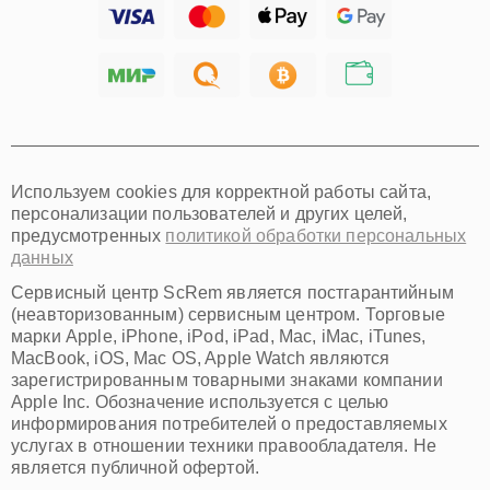
Тольятти
Ярославль
Саратов
Хабаровск
Томск
Тюмень
Иркутск
Самара
Используем cookies для корректной работы сайта,
Омск
персонализации пользователей и других целей,
Красноярск
предусмотренных
политикой обработки персональных
Пермь
данных
Ульяновск
Киров
Сервисный центр ScRem является постгарантийным
Архангельск
(неавторизованным) сервисным центром. Торговые
Астрахань
марки Apple, iPhone, iPod, iPad, Mac, iMac, iTunes,
MacBook, iOS, Mac OS, Apple Watch являются
Белгород
зарегистрированным товарными знаками компании
Благовещенск
Apple Inc. Обозначение используется с целью
Брянск
информирования потребителей о предоставляемых
Владивосток
услугах в отношении техники правообладателя. Не
Владикавказ
является публичной офертой.
Владимир