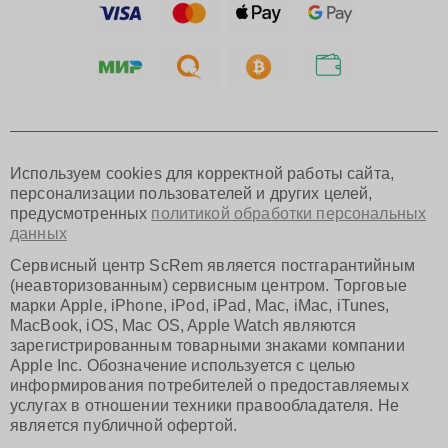
Тольятти
Ярославль
Саратов
Хабаровск
Томск
Тюмень
Иркутск
Самара
Используем cookies для корректной работы сайта,
Омск
персонализации пользователей и других целей,
Красноярск
предусмотренных
политикой обработки персональных
Пермь
данных
Ульяновск
Киров
Сервисный центр ScRem является постгарантийным
Архангельск
(неавторизованным) сервисным центром. Торговые
Астрахань
марки Apple, iPhone, iPod, iPad, Mac, iMac, iTunes,
MacBook, iOS, Mac OS, Apple Watch являются
Белгород
зарегистрированным товарными знаками компании
Благовещенск
Apple Inc. Обозначение используется с целью
Брянск
информирования потребителей о предоставляемых
Владивосток
услугах в отношении техники правообладателя. Не
Владикавказ
является публичной офертой.
Владимир