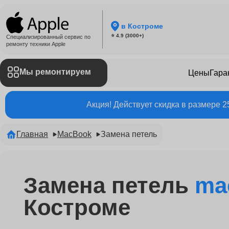
в Костроме
⭐ 4.9 (3000+)
Специализированный сервис по
ремонту техники Apple
Мы ремонтируем
Цены
Гара
Акция! Действует скидка в размере 
Главная
MacBook
Замена петель
Замена петель
ma
Костроме