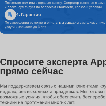
Позвоните нам или отправьте заявку. Оператор свяжется с вами
и проконсультирует по вопросам стоимости, сроков и условий.
4. Гарантия
Ремонт системы охлаждения
По завершении ремонта и оплаты мы выдадим вам фирменную г
услуги и запчасти до 3 лет.
Ремонт микрофона
Ремонт кулера
Спросите эксперта App
прямо сейчас
Ремонт кнопки включения
Мы поддерживаем связь с нашими клиентами круг
неделю, без выходных и праздников. Мы готовы 
Ремонт звуковой карты
возможные усилия, чтобы обеспечить беспереб
техники на протяжении многих лет!