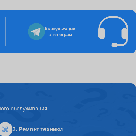
895
Консультация
в телеграм
8235
3250
995
ного обслуживания
4500
3. Ремонт техники
1500