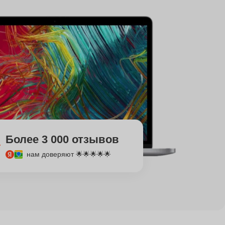
Более 3 000 отзывов
нам доверяют 🌟🌟🌟🌟🌟