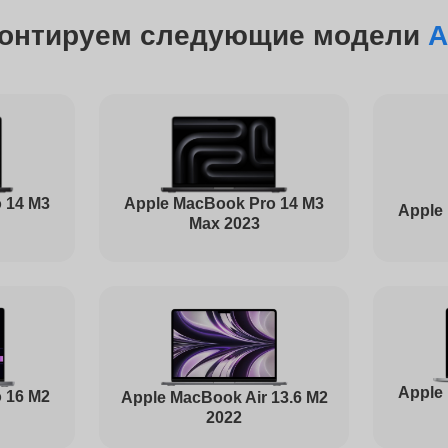
от 40 минут
онтируем следующие модели
A
от 60 минут
от 80 минут
 14 M3
Apple MacBook Pro 14 M3
Apple
Max 2023
от 1 часа
от 40 минут
Apple
 16 M2
Apple MacBook Air 13.6 M2
2022
от 110 минут