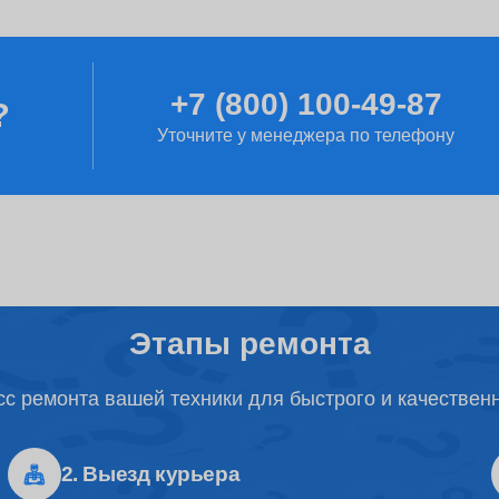
от 80 минут
+7 (800) 100-49-87
?
от 2 часов
Уточните у менеджера по телефону
от 2 часов
от 90 минут
Этапы ремонта
с ремонта вашей техники для быстрого и качествен
от 1 часа
2. Выезд курьера
от 50 минут