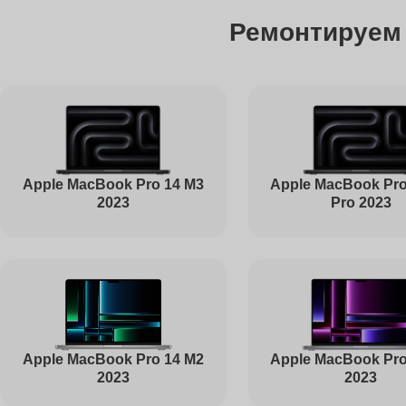
Ремонтируем
Чистка от пыли
Ремонт Bluetooth
Ремонт южного моста
Apple MacBook Pro 14 M3
Apple MacBook Pro
2023
Pro 2023
Ремонт USB-портов
Настройка Wi-Fi
Apple MacBook Pro
Apple MacBook Pro 14 M2
2023
2023
Ремонт петель крышки