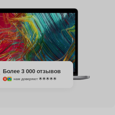
Более 3 000 отзывов
нам доверяют 🌟🌟🌟🌟🌟