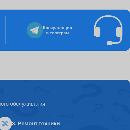
895
Консультация
в телеграм
8235
3250
995
ного обслуживания
4500
3. Ремонт техники
1500