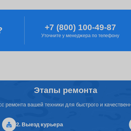
от 70 минут
+7 (800) 100-49-87
?
от 2 часов
Уточните у менеджера по телефону
от 2 часов
от 60 минут
Этапы ремонта
с ремонта вашей техники для быстрого и качествен
от 1 часа
2. Выезд курьера
от 40 минут