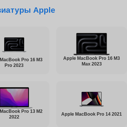
виатуры Apple
830
4000
3200
Apple MacBook Pro 16 M3
 MacBook Pro 16 M3
Max 2023
Pro 2023
4000
1030
 MacBook Pro 13 M2
Apple MacBook Pro 14 2021
2022
1045