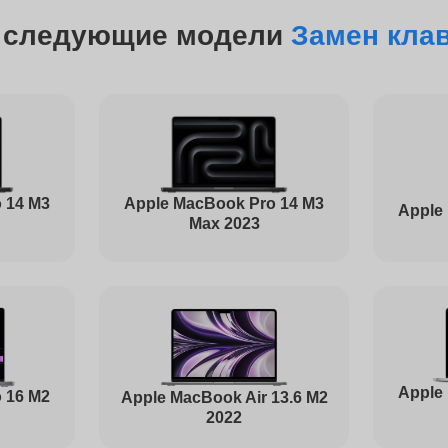
от 60 минут
 следующие модели
Замен кла
от 110 минут
от 40 минут
 14 M3
Apple MacBook Pro 14 M3
Apple
Max 2023
от 1 часа
от 100 минут
Apple
 16 M2
Apple MacBook Air 13.6 M2
2022
от 40 минут