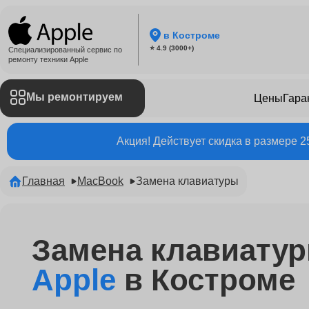
в Костроме
⭐ 4.9 (3000+)
Специализированный сервис по
ремонту техники Apple
Мы ремонтируем
Цены
Гара
Акция! Действует скидка в размере 
Главная
MacBook
Замена клавиатуры
Замена клавиату
Apple
в Костроме