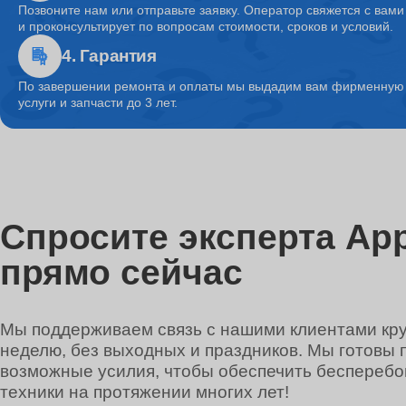
Позвоните нам или отправьте заявку. Оператор свяжется с вами
и проконсультирует по вопросам стоимости, сроков и условий.
4. Гарантия
Ремонт системы охлаждения
По завершении ремонта и оплаты мы выдадим вам фирменную г
услуги и запчасти до 3 лет.
Ремонт микрофона
Ремонт кулера
Спросите эксперта App
прямо сейчас
Ремонт кнопки включения
Мы поддерживаем связь с нашими клиентами круг
неделю, без выходных и праздников. Мы готовы 
Ремонт звуковой карты
возможные усилия, чтобы обеспечить беспереб
техники на протяжении многих лет!