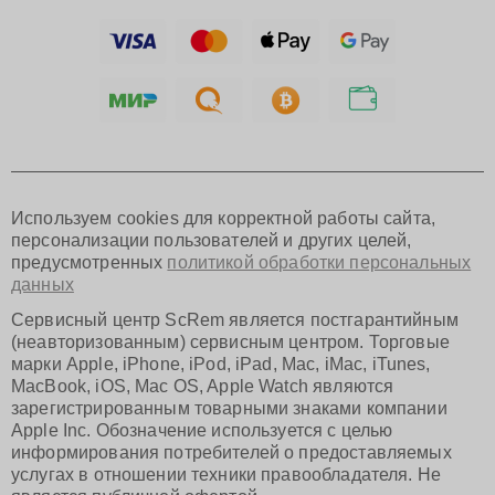
Ижевск
Тольятти
Ярославль
Саратов
Хабаровск
Томск
Тюмень
Иркутск
Самара
Используем cookies для корректной работы сайта,
Омск
персонализации пользователей и других целей,
Красноярск
предусмотренных
политикой обработки персональных
Пермь
данных
Ульяновск
Киров
Сервисный центр ScRem является постгарантийным
Архангельск
(неавторизованным) сервисным центром. Торговые
Астрахань
марки Apple, iPhone, iPod, iPad, Mac, iMac, iTunes,
MacBook, iOS, Mac OS, Apple Watch являются
Белгород
зарегистрированным товарными знаками компании
Благовещенск
Apple Inc. Обозначение используется с целью
Брянск
информирования потребителей о предоставляемых
Владивосток
услугах в отношении техники правообладателя. Не
Владикавказ