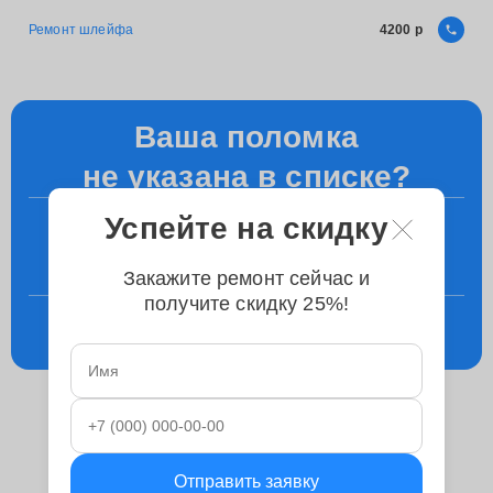
Ремонт шлейфа
4200
Ваша поломка
не указана в списке?
Успейте на скидку
+7 (800) 100-49-87
Уточните у менеджера по телефону
Закажите ремонт сейчас и
получите скидку 25%!
Консультация
в телеграм
Отправить заявку
Ремонтируем следующие модели