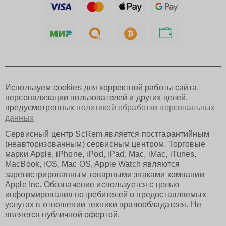
Тольятти
Ярославль
Саратов
Хабаровск
Томск
Тюмень
Иркутск
Самара
Используем cookies для корректной работы сайта,
Омск
персонализации пользователей и других целей,
Красноярск
предусмотренных
политикой обработки персональных
Пермь
данных
Ульяновск
Киров
Сервисный центр ScRem является постгарантийным
Архангельск
(неавторизованным) сервисным центром. Торговые
Астрахань
марки Apple, iPhone, iPod, iPad, Mac, iMac, iTunes,
MacBook, iOS, Mac OS, Apple Watch являются
Белгород
зарегистрированным товарными знаками компании
Благовещенск
Apple Inc. Обозначение используется с целью
Брянск
информирования потребителей о предоставляемых
Владивосток
услугах в отношении техники правообладателя. Не
Владикавказ
является публичной офертой.
Владимир