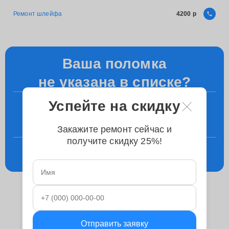
Ремонт шлейфа
4200
Ваша поломка
не указана в списке?
Успейте на скидку
+7 (800) 100-49-87
Уточните у менеджера по телефону
Закажите ремонт сейчас и
получите скидку 25%!
Консультация
в телеграм
Отправить заявку
Ремонтируем следующие модели