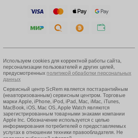
Ижевск
Тольятти
Ярославль
Саратов
Хабаровск
Томск
Тюмень
Иркутск
Самара
Используем cookies для корректной работы сайта,
Омск
персонализации пользователей и других целей,
Красноярск
предусмотренных
политикой обработки персональных
Пермь
данных
Ульяновск
Киров
Сервисный центр ScRem является постгарантийным
Архангельск
(неавторизованным) сервисным центром. Торговые
Астрахань
марки Apple, iPhone, iPod, iPad, Mac, iMac, iTunes,
MacBook, iOS, Mac OS, Apple Watch являются
Белгород
зарегистрированным товарными знаками компании
Благовещенск
Apple Inc. Обозначение используется с целью
Брянск
информирования потребителей о предоставляемых
Владивосток
услугах в отношении техники правообладателя. Не
Владикавказ