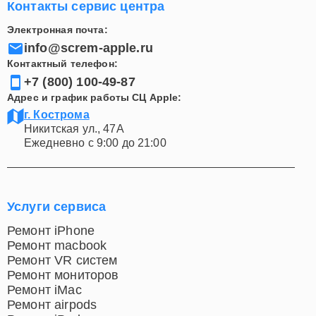
Контакты сервис центра
Оригинальные запчасти Apple для каждого
ремонта.
Электронная почта:
Быстрая и качественная диагностика проблем.
info@screm-apple.ru
Гарантия на выполненные работы.
Контактный телефон:
Удобное расположение в центре Костроме.
+7 (800) 100-49-87
Адрес и график работы СЦ Apple:
Обращаясь в наш сервисный центр, вы можете быть
г. Кострома
уверены в качестве ремонта MacBook. Мы заботимся
Никитская ул., 47А
о каждом клиенте и гарантируем, что ваш MacBook
Ежедневно с 9:00 до 21:00
будет работать как новый.
Услуги сервиса
Ремонт iPhone
Ремонт macbook
Ремонт VR систем
Ремонт мониторов
Ремонт iMac