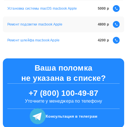
Установка системы macOS macbook Apple
5000
Ремонт подсветки macbook Apple
4800
Ремонт шлейфа macbook Apple
4200
Ваша поломка
не указана в списке?
+7 (800) 100-49-87
Уточните у менеджера по телефону
Консультация
в телеграм