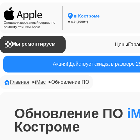
в Костроме
⭐ 4.9 (3000+)
Специализированный сервис по
ремонту техники Apple
Мы ремонтируем
Цены
Гара
Акция! Действует скидка в размере 
Главная
iMac
Обновление ПО
Обновление ПО
i
Костроме