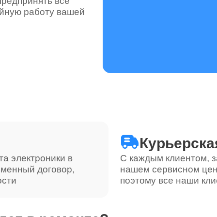
предпринять все
ойную работу вашей
Курьерска
та электроники в
С каждым клиентом, з
ьменный договор,
нашем сервисном цен
ости
поэтому все наши кли