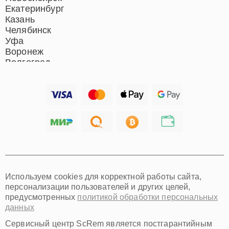
Екатеринбург
Казань
Челябинск
Уфа
Воронеж
Волгоград
Барнаул
Ижевск
Тольятти
Ярославль
Саратов
Хабаровск
Томск
Тюмень
Иркутск
Самара
Используем cookies для корректной работы сайта,
Омск
персонализации пользователей и других целей,
Красноярск
предусмотренных
политикой обработки персональных
Пермь
данных
Ульяновск
Киров
Сервисный центр ScRem является постгарантийным