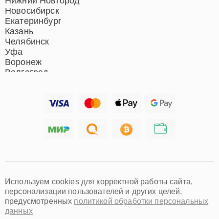
Нижний Новгород
Новосибирск
Екатеринбург
Казань
Челябинск
Уфа
Воронеж
Волгоград
Барнаул
Ижевск
Тольятти
Ярославль
Саратов
Хабаровск
Томск
Тюмень
Иркутск
Самара
Используем cookies для корректной работы сайта,
Омск
персонализации пользователей и других целей,
Красноярск
предусмотренных
политикой обработки персональных
Пермь
данных
Ульяновск