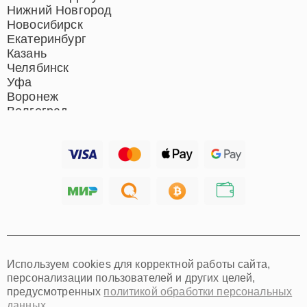
Нижний Новгород
Новосибирск
Екатеринбург
Казань
Челябинск
Уфа
Воронеж
Волгоград
Барнаул
Ижевск
Тольятти
Ярославль
Саратов
Хабаровск
Томск
Тюмень
Иркутск
Самара
Используем cookies для корректной работы сайта,
Омск
персонализации пользователей и других целей,
Красноярск
предусмотренных
политикой обработки персональных
Пермь
данных