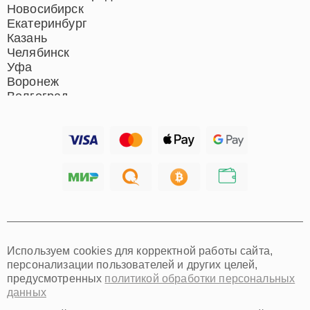
Новосибирск
Екатеринбург
Казань
Челябинск
Уфа
Воронеж
Волгоград
Барнаул
Ижевск
Тольятти
Ярославль
Саратов
Хабаровск
Томск
Тюмень
Иркутск
Самара
Используем cookies для корректной работы сайта,
Омск
персонализации пользователей и других целей,
Красноярск
предусмотренных
политикой обработки персональных
Пермь
данных
Ульяновск