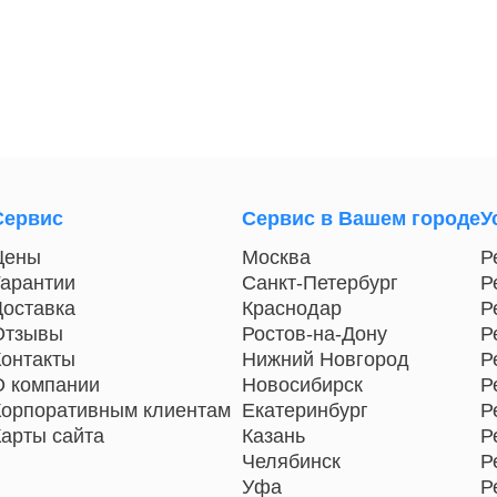
Сервис
Сервис в Вашем городе
У
Цены
Москва
Р
Гарантии
Санкт-Петербург
Р
Доставка
Краснодар
Р
Отзывы
Ростов-на-Дону
Р
Контакты
Нижний Новгород
Р
О компании
Новосибирск
Р
Корпоративным клиентам
Екатеринбург
Р
Карты сайта
Казань
Р
Челябинск
Р
Уфа
Р