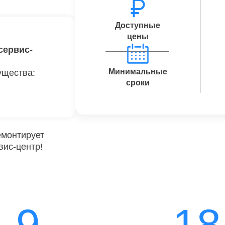
Доступные
цены
сервис-
Минимальные
ущества:
сроки
емонтирует
вис-центр!
9
18