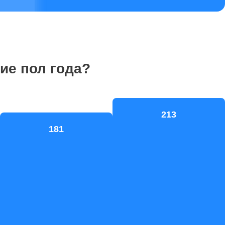
ие пол года?
213
181