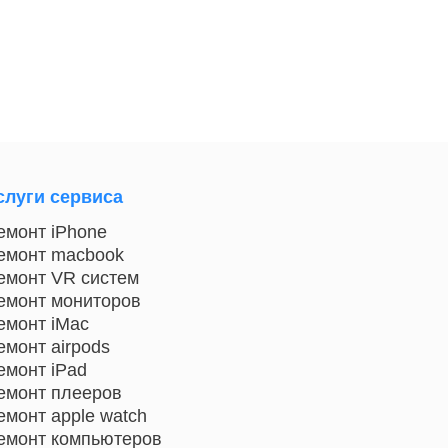
слуги сервиса
емонт iPhone
емонт macbook
емонт VR систем
емонт мониторов
емонт iMac
емонт airpods
емонт iPad
емонт плееров
емонт apple watch
емонт компьютеров