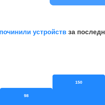
починили устройств
за последн
150
98