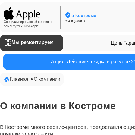
в Костроме
⭐ 4.9 (3000+)
Специализированный сервис по
ремонту техники Apple
Мы ремонтируем
Цены
Гара
Акция! Действует скидка в размере 
Главная
О компании
О компании в Костроме
В Костроме много сервис-центров, предоставляющих
починке электроники.